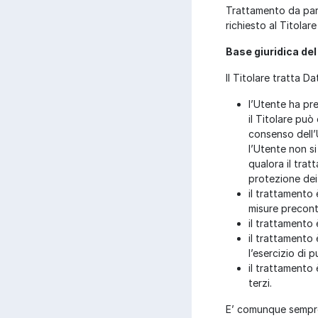
Trattamento da part
richiesto al Titolar
Base giuridica de
Il Titolare tratta Da
l’Utente ha pre
il Titolare può
consenso dell’U
l’Utente non s
qualora il trat
protezione dei 
il trattamento 
misure precontr
il trattamento 
il trattamento
l’esercizio di p
il trattamento 
terzi.
E’ comunque sempre p