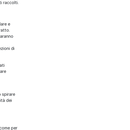
i raccolti.
lare e
ratto.
 saranno
ezioni di
ati
lare
o spirare
ità dei
ì come per