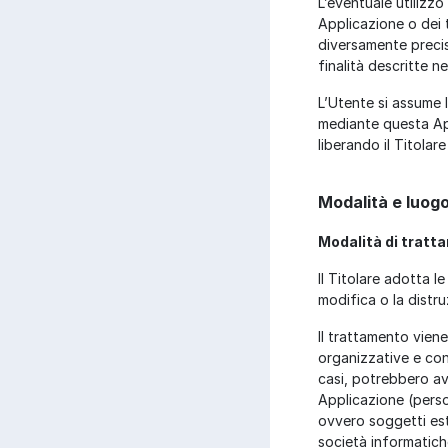
L’eventuale utilizzo
Applicazione o dei t
diversamente precisat
finalità descritte n
L’Utente si assume l
mediante questa Appl
liberando il Titolar
Modalità e luogo
Modalità di trat
Il Titolare adotta l
modifica o la distru
Il trattamento vien
organizzative e con 
casi, potrebbero av
Applicazione (perso
ovvero soggetti este
società informatich