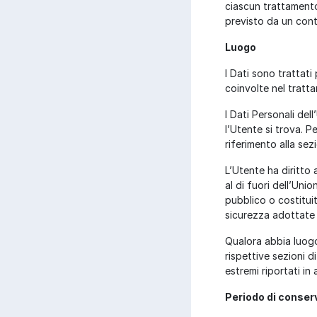
ciascun trattamento 
previsto da un cont
Luogo
I Dati sono trattati 
coinvolte nel tratta
I Dati Personali del
l’Utente si trova. P
riferimento alla sez
L’Utente ha diritto 
al di fuori dell’Uni
pubblico o costitui
sicurezza adottate 
Qualora abbia luogo
rispettive sezioni 
estremi riportati in 
Periodo di conser