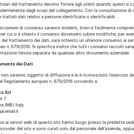
itolari del trattamento devono fornire agli utenti quando questi si c
ndentemente dagli scopi del collegamento. Con la consultazione di
trattati dati relativi a persone identificate o identificabili.
eccanismi di consenso saranno evidenti, brevi e facilmente comprensi
i per cui si è chiesto il consenso dovessero subire modifiche, per es
del trattamento dei dati, sarà richiesto un ulteriore consenso ai sen
 n. 679/2016. Si specifica inoltre che tutti i consensi raccolti sar
tazione tenuta separata da qualsiasi altro documento aziendale.
tamento dei Dati
i non saranno oggetto di diffusione e le è riconosciuto l’esercizio dei 
0 del Regolamento europeo n. 679/2016 scrivendo a:
s Srl
ò 7
a (MB) Italy
l.email.it
ssi ai servizi web di questo sito hanno luogo presso la predetta sed
provider del sito e sono curati solo dal personale dell’azienda, oppu