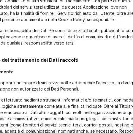
 di Cookie – o di altri strumenti di tracciamento – da parte di questa
itolari dei servizi terzi utilizzati da questa Applicazione, ove non
o, ha la finalità di fornire il Servizio richiesto dall’Utente, oltre alle
el presente documento e nella Cookie Policy, se disponibile.
a responsabilità dei Dati Personali di terzi ottenuti, pubblicati o con
icazione e garantisce di avere il diritto di comunicarli o diffonderli
e da qualsiasi responsabilità verso terzi.
 del trattamento dei Dati raccolti
tamento
e opportune misure di sicurezza volte ad impedire l’accesso, la divulg
zione non autorizzate dei Dati Personali.
e effettuato mediante strumenti informatici e/o telematici, con moda
logiche strettamente correlate alle finalità indicate. Oltre al Titolare
ere accesso ai Dati altri soggetti coinvolti nell’organizzazione di q
nale amministrativo, commerciale, marketing, legali, amministratori d
rni (come fornitori di servizi tecnici terzi, corrieri postali, hosting 
e, agenzie di comunicazione) nominati anche, se necessario, Respon