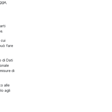
egge,
arti
e.
 cui
 può fare
o di Dati
ionale
misure di
o alle
lo agli