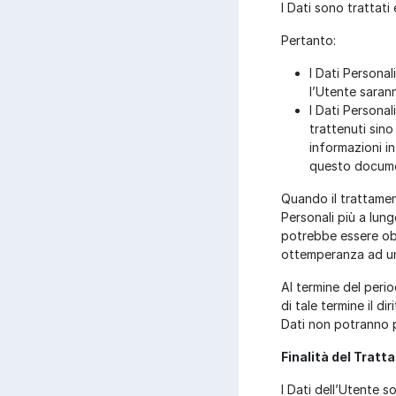
I Dati sono trattati 
Pertanto:
I Dati Personal
l’Utente saran
I Dati Personali
trattenuti sino
informazioni in
questo documen
Quando il trattamen
Personali più a lun
potrebbe essere obb
ottemperanza ad un 
Al termine del perio
di tale termine il di
Dati non potranno p
Finalità del Tratt
I Dati dell’Utente s