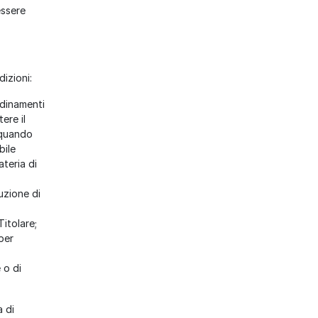
essere
dizioni:
rdinamenti
ere il
a quando
bile
ateria di
uzione di
itolare;
per
 o di
a di