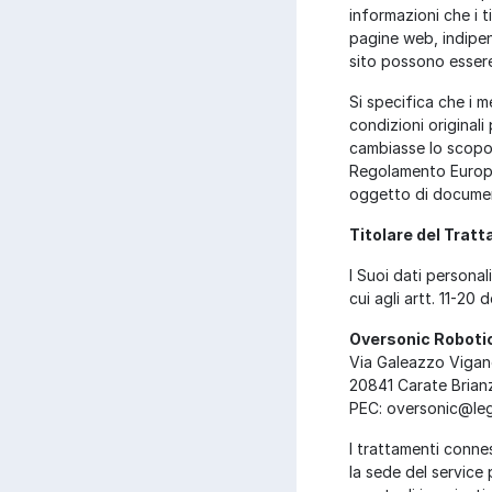
informazioni che i t
pagine web, indipe
sito possono essere 
Si specifica che i m
condizioni original
cambiasse lo scopo 
Regolamento Europeo
oggetto di documen
Titolare del Trat
I Suoi dati personal
cui agli artt. 11-2
Oversonic Robotic
Via Galeazzo Vigan
20841 Carate Brianz
PEC:
oversonic@lega
I trattamenti conne
la sede del service 