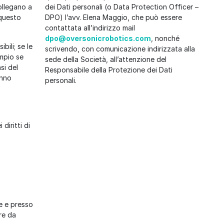
ollegano a
dei Dati personali (o Data Protection Officer –
 questo
DPO) l’avv. Elena Maggio, che può essere
contattata all’indirizzo mail
dpo@oversonicrobotics.com
, nonché
bili; se le
scrivendo, con comunicazione indirizzata alla
empio se
sede della Società, all’attenzione del
si del
Responsabile della Protezione dei Dati
anno
personali.
diritti di
e e presso
re da