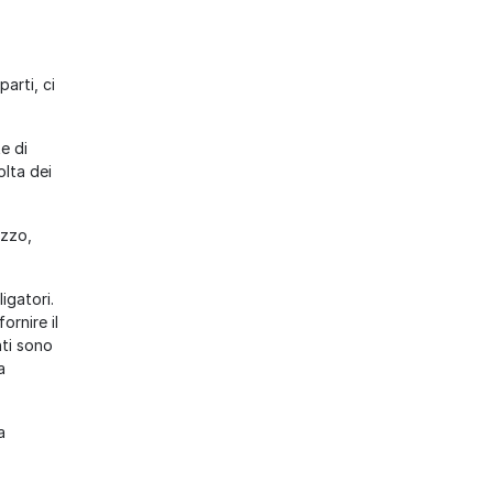
arti, ci
e di
olta dei
izzo,
igatori.
ornire il
nti sono
a
a