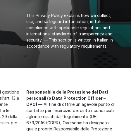
This Privacy Policy explains how we collect,
use, and safeguard information, in full
compliance with applicable regulations and
international standards of transparency and
security. — This section is written in Italian in
accordance with regulatory requirements.
di gestione
Responsabile della Protezione dei Dati
l’art. 13 e
personali (o Data Protection Officer –
ente
DPO)
— Al fine di offrire un agevole punto di
he le
contatto per l’esercizio dei diritti riconosciuti
. 29 della
agli interessati dal Regolamento (UE)
minimi per
679/2016 (GDPR), Oversonic ha designato
quale proprio Responsabile della Protezione