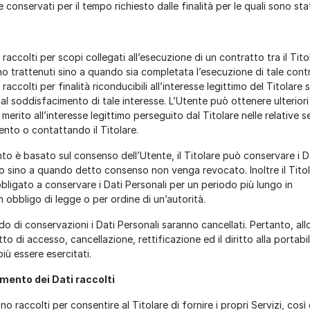
e conservati per il tempo richiesto dalle finalità per le quali sono stat
i raccolti per scopi collegati all’esecuzione di un contratto tra il Tito
no trattenuti sino a quando sia completata l’esecuzione di tale cont
 raccolti per finalità riconducibili all’interesse legittimo del Titolare
 al soddisfacimento di tale interesse. L’Utente può ottenere ulteriori
 merito all’interesse legittimo perseguito dal Titolare nelle relative s
to o contattando il Titolare.
to è basato sul consenso dell’Utente, il Titolare può conservare i D
go sino a quando detto consenso non venga revocato. Inoltre il Tito
ligato a conservare i Dati Personali per un periodo più lungo in
obbligo di legge o per ordine di un’autorità.
do di conservazioni i Dati Personali saranno cancellati. Pertanto, all
ritto di accesso, cancellazione, rettificazione ed il diritto alla portabil
iù essere esercitati.
amento dei Dati raccolti
ono raccolti per consentire al Titolare di fornire i propri Servizi, cos