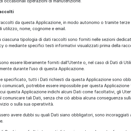
 di occasionali operazioni di manutenzione.
accolti
i raccolti da questa Applicazione, in modo autonomo o tramite terze p
di utilizzo, nome, cognome e email.
 ciascuna tipologia di dati raccolti sono forniti nelle sezioni dedicat
y o mediante specifici testi informativi visualizzati prima della racc
sono essere liberamente forniti dall’Utente o, nel caso di Dati di Util
mente durante l’uso di questa Applicazione.
 specificato, tutti i Dati richiesti da questa Applicazione sono obbl
di comunicarli, potrebbe essere impossibile per questa Applicazione f
n cui questa Applicazione indichi alcuni Dati come facoltativi, gli Ute
dal comunicare tali Dati, senza che ciò abbia alcuna conseguenza sull
vizio o sulla sua operatività.
ssero avere dubbi su quali Dati siano obbligatori, sono incoraggiati 
e.