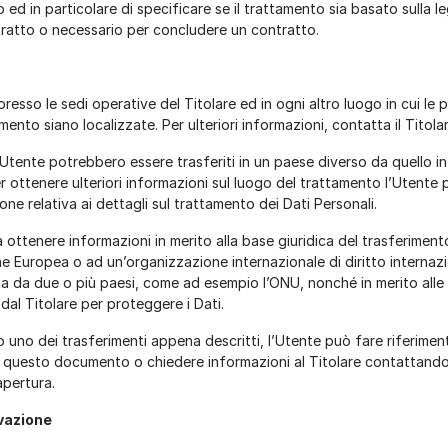
ed in particolare di specificare se il trattamento sia basato sulla l
ratto o necessario per concludere un contratto.
presso le sedi operative del Titolare ed in ogni altro luogo in cui le p
mento siano localizzate. Per ulteriori informazioni, contatta il Titolar
l’Utente potrebbero essere trasferiti in un paese diverso da quello in
er ottenere ulteriori informazioni sul luogo del trattamento l’Utente
ione relativa ai dettagli sul trattamento dei Dati Personali.
a ottenere informazioni in merito alla base giuridica del trasferiment
one Europea o ad un’organizzazione internazionale di diritto internaz
ta da due o più paesi, come ad esempio l’ONU, nonché in merito alle 
dal Titolare per proteggere i Dati.
 uno dei trasferimenti appena descritti, l’Utente può fare riferiment
di questo documento o chiedere informazioni al Titolare contattando
apertura.
vazione